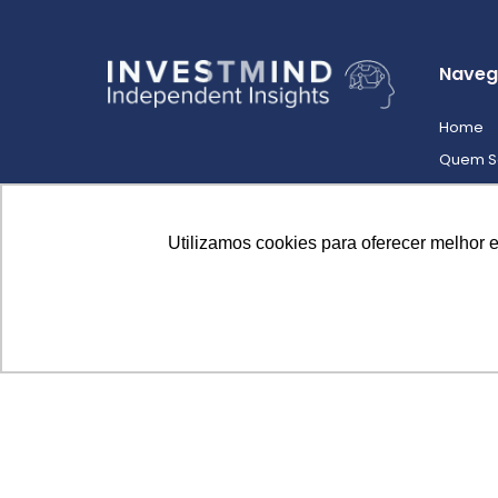
Naveg
Home
Quem 
Analista
Produto
Utilizamos cookies para oferecer melhor 
Blog
Utilizamos c
Contato
Política de
Cadast
Login